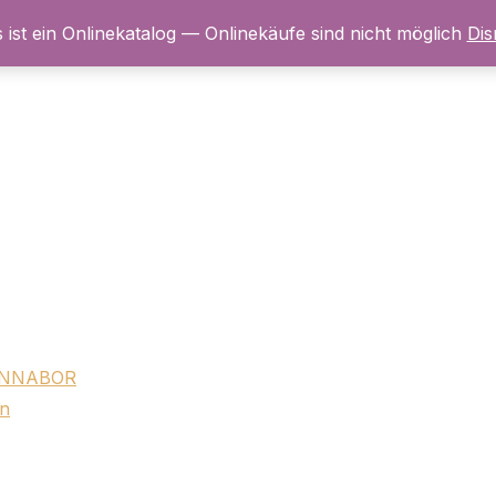
s ist ein Onlinekatalog — Onlinekäufe sind nicht möglich
Dis
RENNABOR
nn