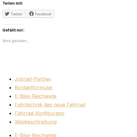
umschalten
Teilen mit:
Twitter
Facebook
Gefällt mir:
Wird geladen...
Jobrad-Partner
Kontaktformular
E-Bike-Reichweite
Fahrtechnik des neue Fahrrad
Fahrrad-Konfigurator
Wegbeschreibung
E-Bike-Reichweite