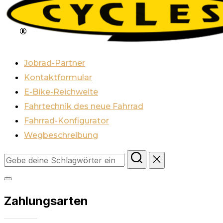
Inhalten
springen
Jobrad-Partner
Kontaktformular
E-Bike-Reichweite
Fahrtechnik des neue Fahrrad
Fahrrad-Konfigurator
Wegbeschreibung
Suchen
nach:
Seitenleiste
Zahlungsarten
&
Navigation