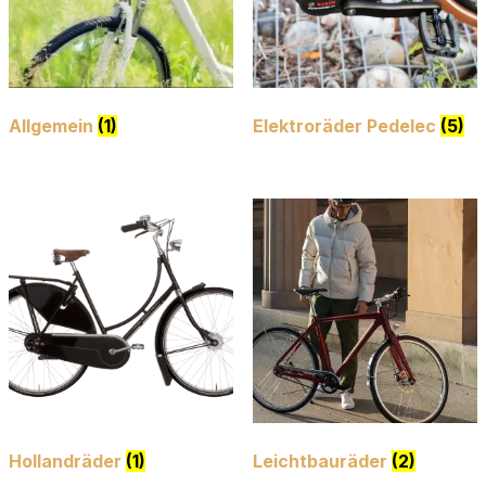
Allgemein
(1)
Elektroräder Pedelec
(5)
Hollandräder
(1)
Leichtbauräder
(2)